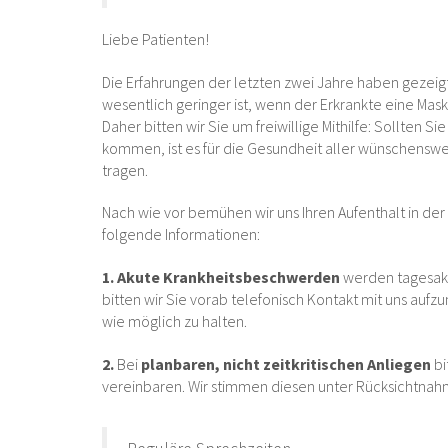
Liebe Patienten!
Die Erfahrungen der letzten zwei Jahre haben gezeigt
wesentlich geringer ist, wenn der Erkrankte eine Mask
Daher bitten wir Sie um freiwillige Mithilfe: Sollten Si
kommen, ist es für die Gesundheit aller wünschenswer
tragen.
Nach wie vor bemühen wir uns Ihren Aufenthalt in der 
folgende Informationen:
1. Akute Krankheitsbeschwerden
werden tagesakt
bitten wir Sie vorab telefonisch Kontakt mit uns aufzu
wie möglich zu halten.
2.
Bei
planbaren, nicht zeitkritischen Anliegen
bi
vereinbaren. Wir stimmen diesen unter Rücksichtnahm