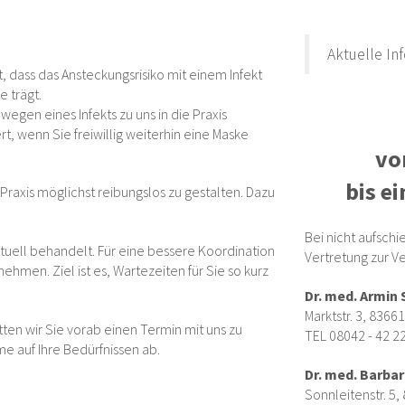
Aktuelle In
, dass das Ansteckungsrisiko mit einem Infekt
e trägt.
e wegen eines Infekts zu uns in die Praxis
t, wenn Sie freiwillig weiterhin eine Maske
vo
bis e
Praxis möglichst reibungslos zu gestalten. Dazu
Bei nicht aufsch
uell behandelt. Für eine bessere Koordination
Vertretung zur V
nehmen. Ziel ist es, Wartezeiten für Sie so kurz
Dr. med. Armin
Marktstr. 3, 8366
tten wir Sie vorab einen Termin mit uns zu
TEL 08042 - 42 2
e auf Ihre Bedürfnissen ab.
Dr. med. Barbar
Sonnleitenstr. 5,