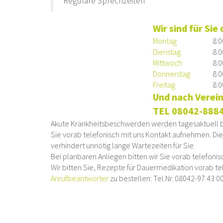
Reguläre Sprechzeiten
Wir sind für Sie 
Montag
8:0
Dienstag
8:0
Mittwoch
8:0
Donnerstag
8:0
Freitag
8:0
Und nach Verei
TEL 08042-888
Akute Krankheitsbeschwerden werden tagesaktuell be
Sie vorab telefonisch mit uns Kontakt aufnehmen. Die
verhindert unnötig lange Wartezeiten für Sie.
Bei planbaren Anliegen bitten wir Sie vorab telefoni
Wir bitten Sie, Rezepte für Dauermedikation vorab t
Anrufbeantworter
zu bestellen: Tel.Nr. 08042-97 43 0