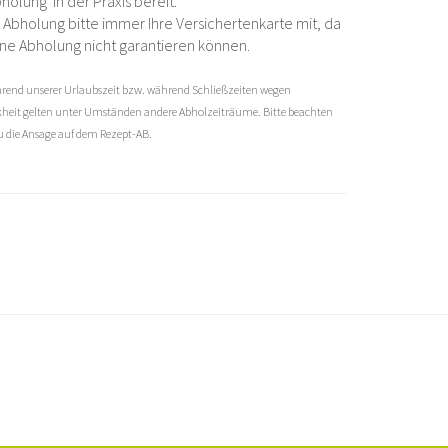
olung in der Praxis bereit.
r Abholung bitte immer Ihre Versichertenkarte mit, da
eine Abholung nicht garantieren können.
hrend unserer Urlaubszeit bzw. während Schließzeiten wegen
kheit gelten unter Umständen andere Abholzeiträume. Bitte beachten
au die Ansage auf dem Rezept-AB.