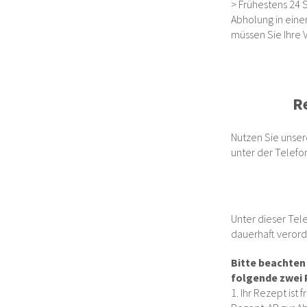
> Frühestens 24 S
Abholung in einer
müssen Sie Ihre 
R
Nutzen Sie unse
unter der Telefon
Unter dieser Te
dauerhaft veror
Bitte beachten
folgende zwei 
1. Ihr Rezept ist