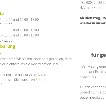
TEL 08042 - 84 9
HzV: alle Kassen
da
Ab Dienstag, 15
0 - 11:00 und 15:00 - 18:00
wieder in unsere
0 - 11:00
0 - 11:00 und 16:00 - 19:00
0 - 11:00 und 15:00 - 18:00
0 - 11:00
nbarung
4
für g
handelt. Wir bieten Ihnen sehr gerne an, dass
s erleichtert uns die Koordination und
>
Am Anfang eine
uns in der Praxis
sch einen Termin zu vereinbaren.
notwendig.
elefonisch über unseren
Rezept-
03.
> Dann können Si
Sprechstunde od
Dauermedikation 