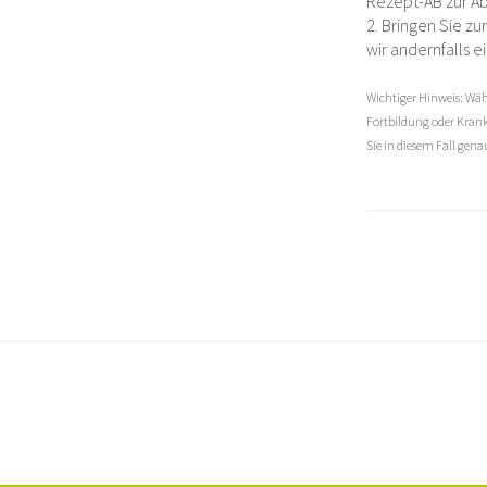
Rezept-AB zur Abh
2. Bringen Sie zu
wir andernfalls 
Wichtiger Hinweis: Wä
Fortbildung oder Kran
Sie in diesem Fall gen