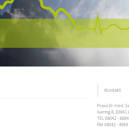
Kontakt
Praxis Dr. med. S
Isarring 8, 83661
TEL 08042 - 8884
FAX 08042 - 4969